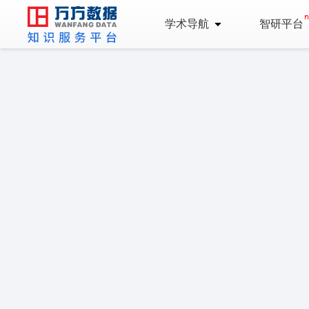
学术导航
智研平台