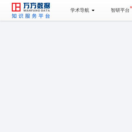
学术导航
智研平台