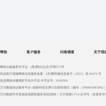
帮助
客户服务
问卷调查
关于我
网络出版服务许可证：(署)网出证(京)字第072号
药品医疗器械网络信息服务备案：(京)网药械信息备字（2023）第 00470 号
信息网络传播视听节目许可证 许可证号：0108284
万方数据知识服务平台--国家科技支撑计划资助项目（编号：2006BAH03B01
万方数据学术资源发现获取服务系统[简称：万方智搜] V3.0 证书号：软著登字第1