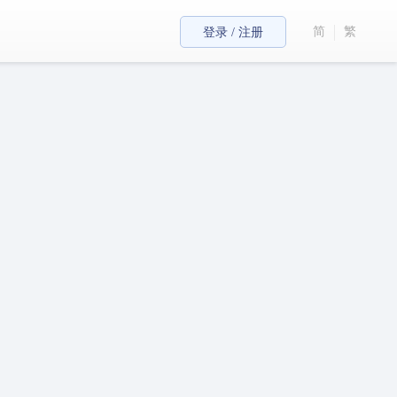
简
繁
登录 / 注册