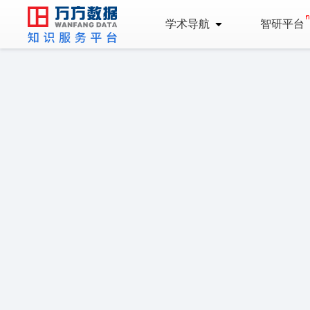
学术导航
智研平台