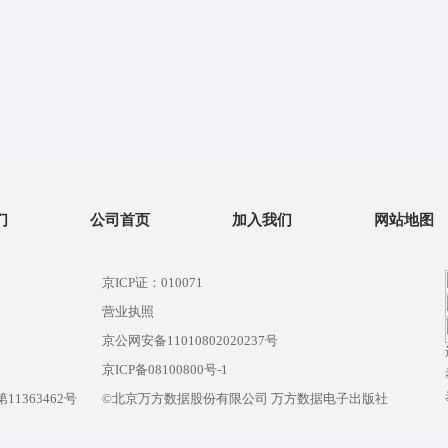
们
公司首页
加入我们
网站地图
京ICP证：010071
营业执照
京公网安备11010802020237号
）
京ICP备08100800号-1
1363462号
©北京万方数据股份有限公司 万方数据电子出版社