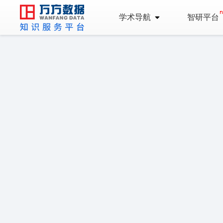
学术导航
智研平台