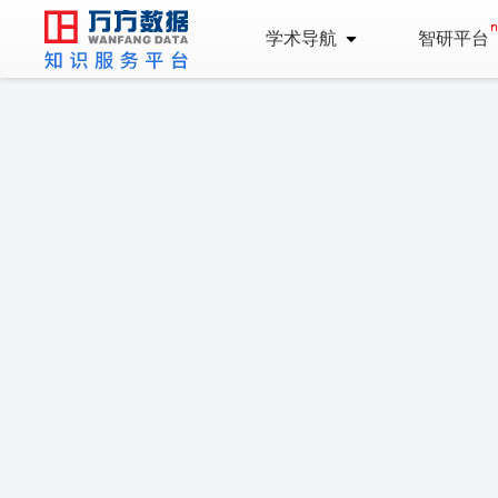
学术导航
智研平台