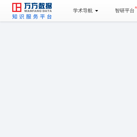
学术导航
智研平台