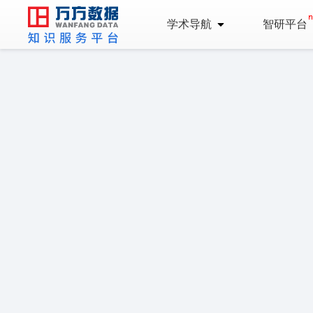
学术导航
智研平台