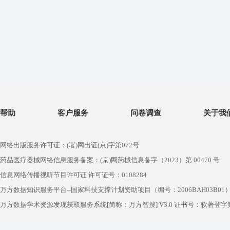
帮助
客户服务
问卷调查
关于我
网络出版服务许可证：(署)网出证(京)字第072号
药品医疗器械网络信息服务备案：(京)网药械信息备字（2023）第 00470 号
信息网络传播视听节目许可证 许可证号：0108284
万方数据知识服务平台--国家科技支撑计划资助项目（编号：2006BAH03B01
万方数据学术资源发现获取服务系统[简称：万方智搜] V3.0 证书号：软著登字第1