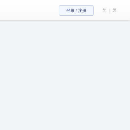
简
繁
登录 / 注册