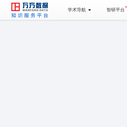
学术导航
智研平台