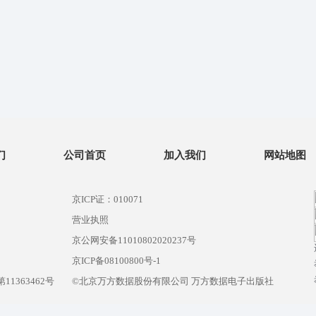
们
公司首页
加入我们
网站地图
京ICP证：010071
营业执照
京公网安备11010802020237号
）
京ICP备08100800号-1
1363462号
©北京万方数据股份有限公司 万方数据电子出版社