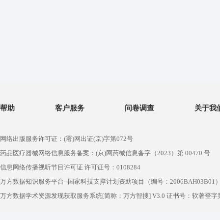
帮助
客户服务
问卷调查
关于我
网络出版服务许可证：(署)网出证(京)字第072号
药品医疗器械网络信息服务备案：(京)网药械信息备字（2023）第 00470 号
信息网络传播视听节目许可证 许可证号：0108284
万方数据知识服务平台--国家科技支撑计划资助项目（编号：2006BAH03B01
万方数据学术资源发现获取服务系统[简称：万方智搜] V3.0 证书号：软著登字第1