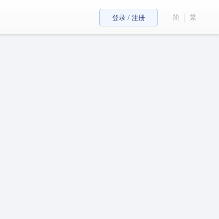
简
繁
登录 / 注册