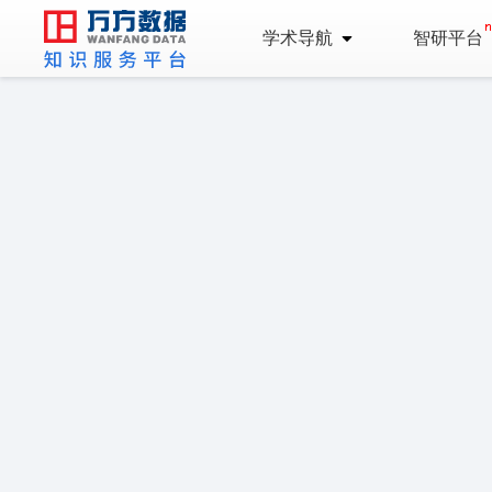
学术导航
智研平台