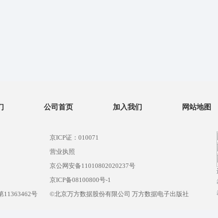
们
公司首页
加入我们
网站地图
京ICP证：010071
营业执照
京公网安备11010802020237号
）
京ICP备08100800号-1
1363462号
©北京万方数据股份有限公司 万方数据电子出版社