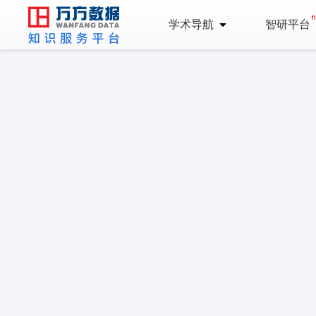
学术导航
智研平台