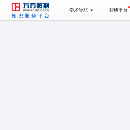
学术导航
智研平台