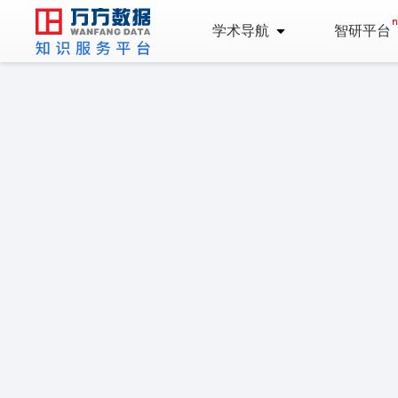
学术导航
智研平台