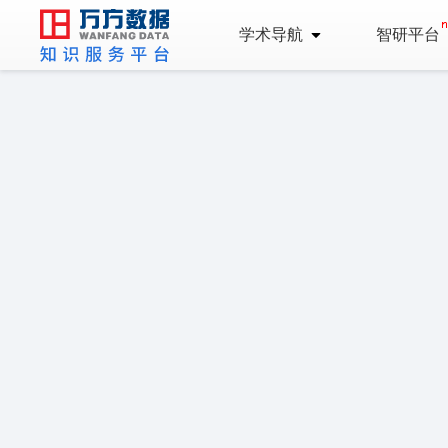
学术导航
智研平台