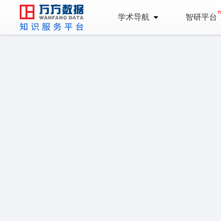
学术导航
智研平台