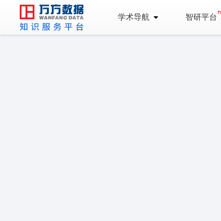
学术导航
智研平台