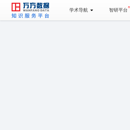
学术导航
智研平台