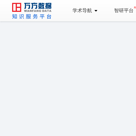
学术导航
智研平台