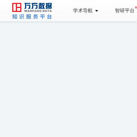
学术导航
智研平台