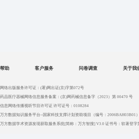
帮助
客户服务
问卷调查
关于我
网络出版服务许可证：(署)网出证(京)字第072号
药品医疗器械网络信息服务备案：(京)网药械信息备字（2023）第 00470 号
信息网络传播视听节目许可证 许可证号：0108284
万方数据知识服务平台--国家科技支撑计划资助项目（编号：2006BAH03B01
万方数据学术资源发现获取服务系统[简称：万方智搜] V3.0 证书号：软著登字第1