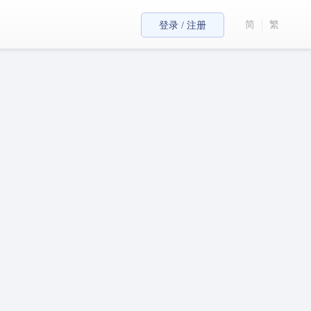
简
繁
登录 / 注册