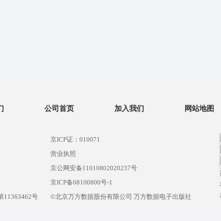
们
公司首页
加入我们
网站地图
京ICP证：010071
营业执照
京公网安备11010802020237号
）
京ICP备08100800号-1
1363462号
©北京万方数据股份有限公司 万方数据电子出版社