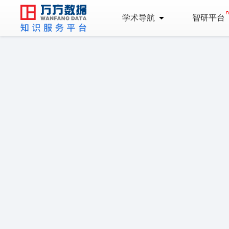
学术导航
智研平台