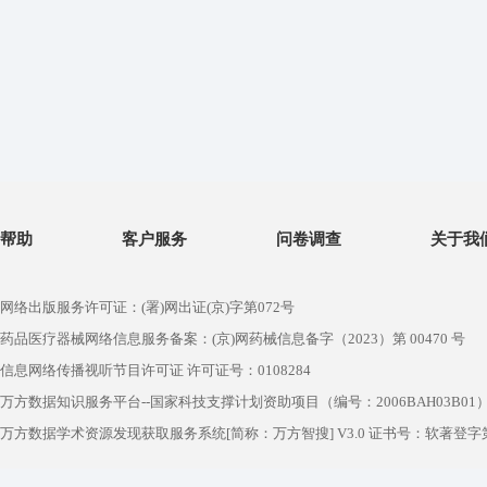
帮助
客户服务
问卷调查
关于我
网络出版服务许可证：(署)网出证(京)字第072号
药品医疗器械网络信息服务备案：(京)网药械信息备字（2023）第 00470 号
信息网络传播视听节目许可证 许可证号：0108284
万方数据知识服务平台--国家科技支撑计划资助项目（编号：2006BAH03B01
万方数据学术资源发现获取服务系统[简称：万方智搜] V3.0 证书号：软著登字第1