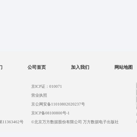
们
公司首页
加入我们
网站地图
京ICP证：010071
营业执照
京公网安备11010802020237号
）
京ICP备08100800号-1
1363462号
©北京万方数据股份有限公司 万方数据电子出版社