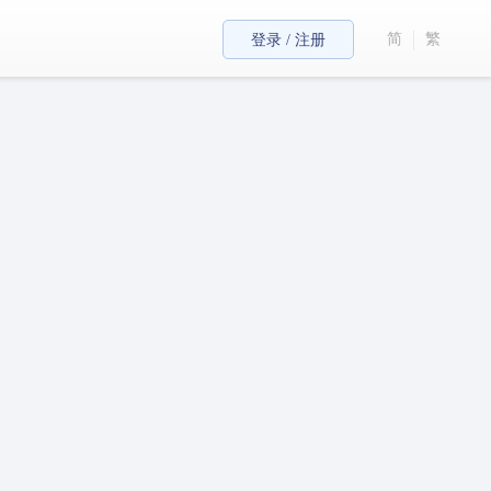
简
繁
登录 / 注册