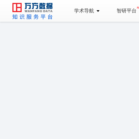
学术导航
智研平台