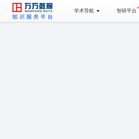
学术导航
智研平台