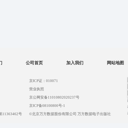
们
公司首页
加入我们
网站地图
京ICP证：010071
营业执照
京公网安备11010802020237号
）
京ICP备08100800号-1
1363462号
©北京万方数据股份有限公司 万方数据电子出版社