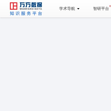
学术导航
智研平台