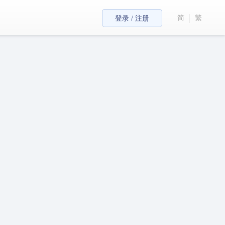
简
繁
登录 / 注册