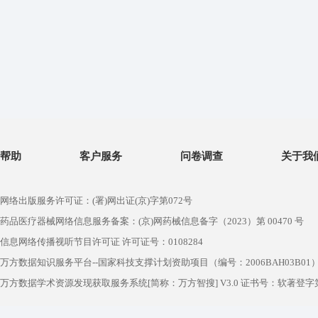
帮助
客户服务
问卷调查
关于我
网络出版服务许可证：(署)网出证(京)字第072号
药品医疗器械网络信息服务备案：(京)网药械信息备字（2023）第 00470 号
信息网络传播视听节目许可证 许可证号：0108284
万方数据知识服务平台--国家科技支撑计划资助项目（编号：2006BAH03B01
万方数据学术资源发现获取服务系统[简称：万方智搜] V3.0 证书号：软著登字第1