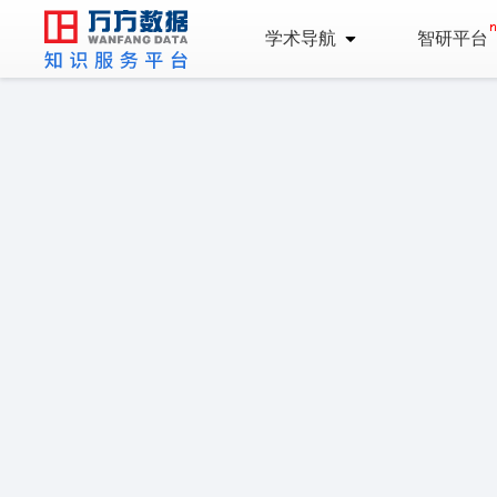
学术导航
智研平台