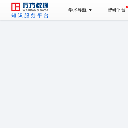
学术导航
智研平台