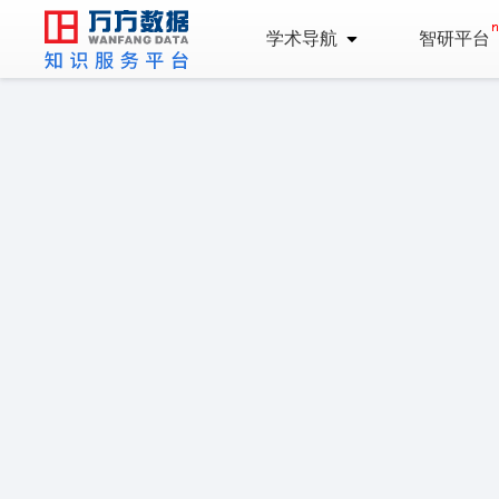
学术导航
智研平台