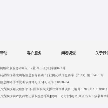
帮助
客户服务
问卷调查
关于我
网络出版服务许可证：(署)网出证(京)字第072号
药品医疗器械网络信息服务备案：(京)网药械信息备字（2023）第 00470 号
信息网络传播视听节目许可证 许可证号：0108284
万方数据知识服务平台--国家科技支撑计划资助项目（编号：2006BAH03B01
万方数据学术资源发现获取服务系统[简称：万方智搜] V3.0 证书号：软著登字第1