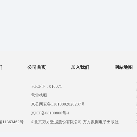
们
公司首页
加入我们
网站地图
京ICP证：010071
营业执照
京公网安备11010802020237号
）
京ICP备08100800号-1
1363462号
©北京万方数据股份有限公司 万方数据电子出版社