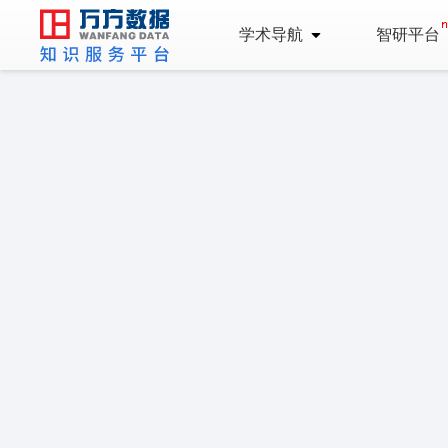
学术导航
智研平台