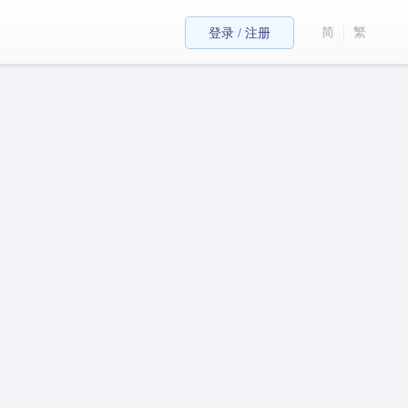
简
繁
登录 / 注册