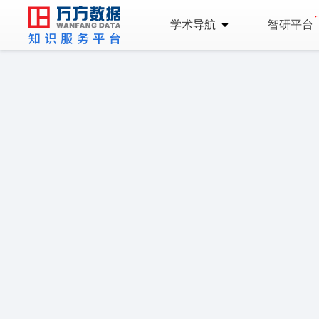
学术导航
智研平台