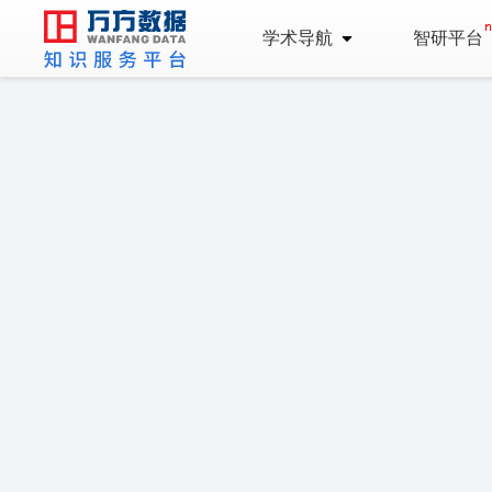
学术导航
智研平台