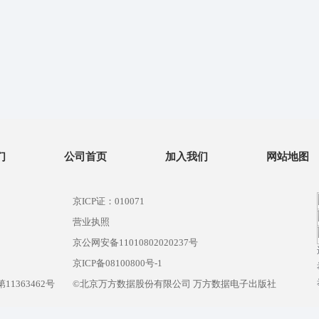
们
公司首页
加入我们
网站地图
京ICP证：010071
营业执照
京公网安备11010802020237号
）
京ICP备08100800号-1
1363462号
©北京万方数据股份有限公司 万方数据电子出版社