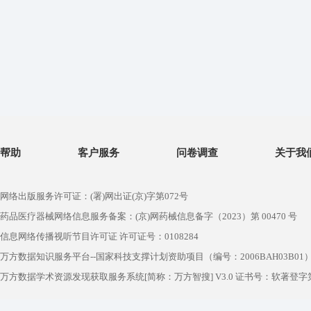
帮助
客户服务
问卷调查
关于我
网络出版服务许可证：(署)网出证(京)字第072号
药品医疗器械网络信息服务备案：(京)网药械信息备字（2023）第 00470 号
信息网络传播视听节目许可证 许可证号：0108284
万方数据知识服务平台--国家科技支撑计划资助项目（编号：2006BAH03B01
万方数据学术资源发现获取服务系统[简称：万方智搜] V3.0 证书号：软著登字第1