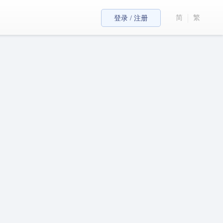
简
繁
登录 / 注册