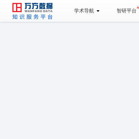
学术导航
智研平台