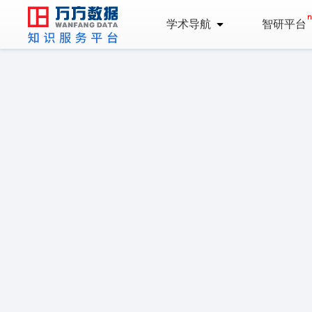
学术导航
智研平台