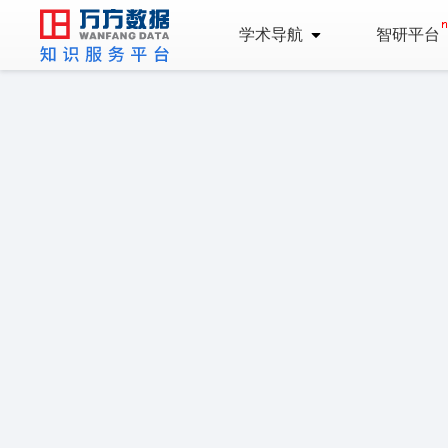
学术导航
智研平台