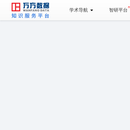
学术导航
智研平台