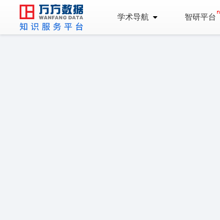
学术导航
智研平台