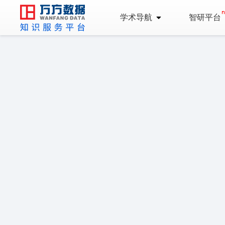
学术导航
智研平台