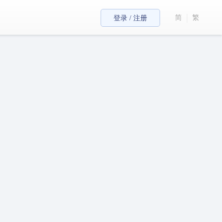
简
繁
登录 / 注册