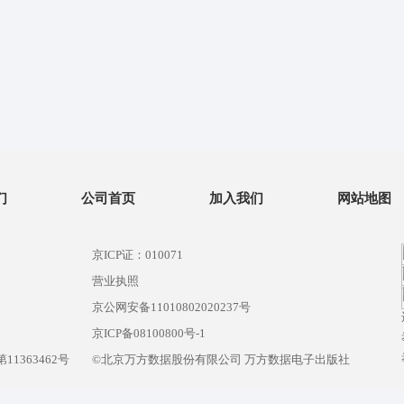
们
公司首页
加入我们
网站地图
京ICP证：010071
营业执照
京公网安备11010802020237号
）
京ICP备08100800号-1
1363462号
©北京万方数据股份有限公司 万方数据电子出版社