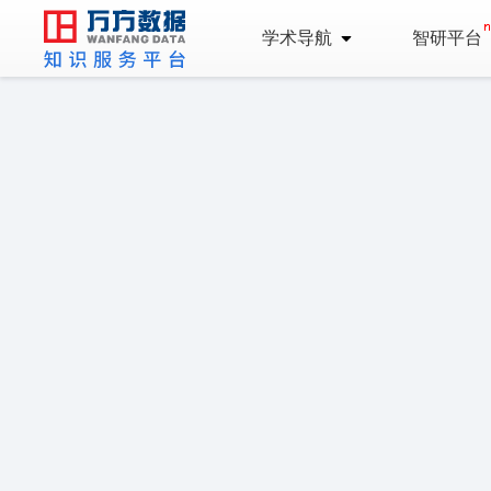
学术导航
智研平台