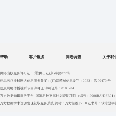
帮助
客户服务
问卷调查
关于我
网络出版服务许可证：(署)网出证(京)字第072号
药品医疗器械网络信息服务备案：(京)网药械信息备字（2023）第 00470 号
信息网络传播视听节目许可证 许可证号：0108284
万方数据知识服务平台--国家科技支撑计划资助项目（编号：2006BAH03B01
万方数据学术资源发现获取服务系统[简称：万方智搜] V3.0 证书号：软著登字第1