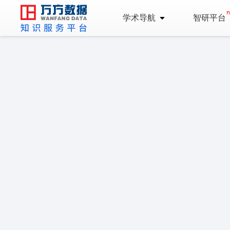
学术导航
智研平台