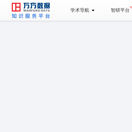
学术导航
智研平台