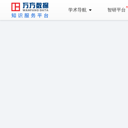
学术导航
智研平台