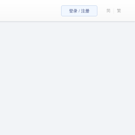
简
繁
登录 / 注册