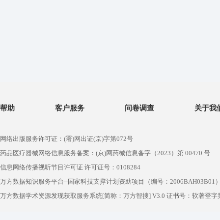
帮助
客户服务
问卷调查
关于我
网络出版服务许可证：(署)网出证(京)字第072号
药品医疗器械网络信息服务备案：(京)网药械信息备字（2023）第 00470 号
信息网络传播视听节目许可证 许可证号：0108284
万方数据知识服务平台--国家科技支撑计划资助项目（编号：2006BAH03B01
万方数据学术资源发现获取服务系统[简称：万方智搜] V3.0 证书号：软著登字第1