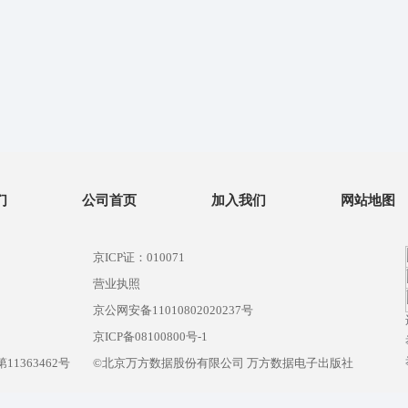
们
公司首页
加入我们
网站地图
京ICP证：010071
营业执照
京公网安备11010802020237号
）
京ICP备08100800号-1
1363462号
©北京万方数据股份有限公司 万方数据电子出版社