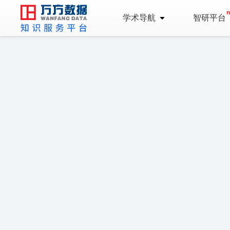
学术导航
智研平台