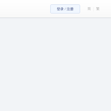
简
繁
登录 / 注册