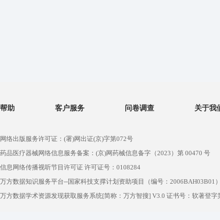
帮助
客户服务
问卷调查
关于我
网络出版服务许可证：(署)网出证(京)字第072号
药品医疗器械网络信息服务备案：(京)网药械信息备字（2023）第 00470 号
信息网络传播视听节目许可证 许可证号：0108284
万方数据知识服务平台--国家科技支撑计划资助项目（编号：2006BAH03B01
万方数据学术资源发现获取服务系统[简称：万方智搜] V3.0 证书号：软著登字第1