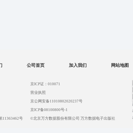
们
公司首页
加入我们
网站地图
京ICP证：010071
营业执照
京公网安备11010802020237号
）
京ICP备08100800号-1
1363462号
©北京万方数据股份有限公司 万方数据电子出版社