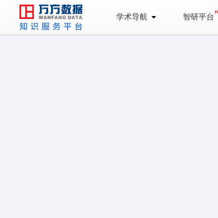
学术导航
智研平台