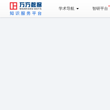
学术导航
智研平台