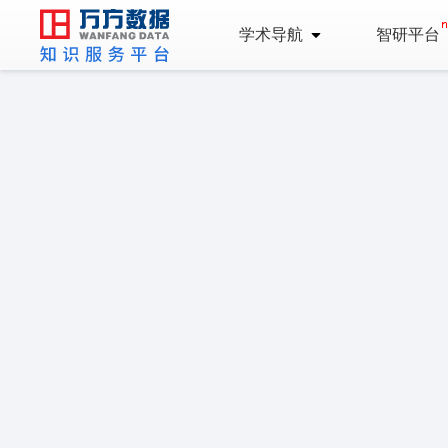
学术导航
智研平台