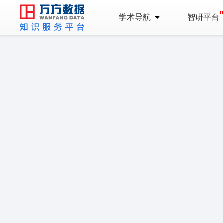
学术导航
智研平台