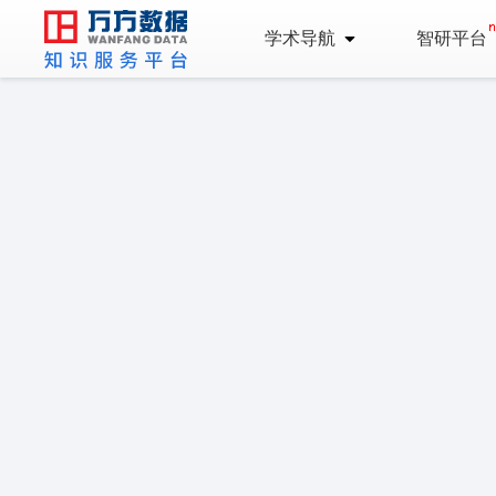
学术导航
智研平台