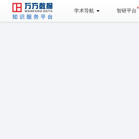
学术导航
智研平台