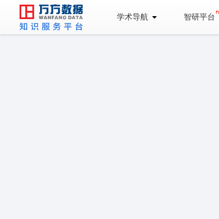
学术导航
智研平台