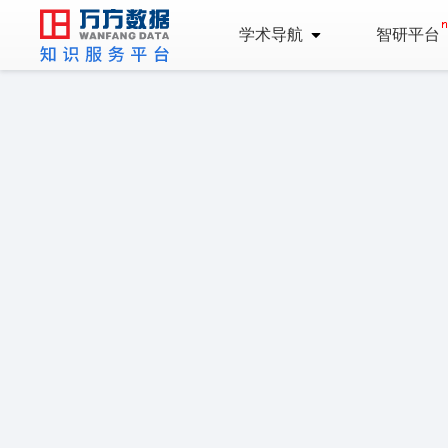
学术导航
智研平台