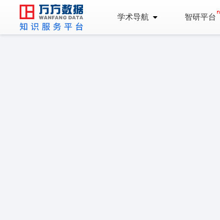
学术导航
智研平台