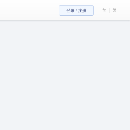
简
繁
登录 / 注册