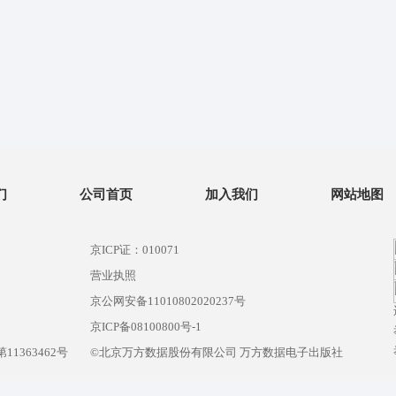
们
公司首页
加入我们
网站地图
京ICP证：010071
营业执照
京公网安备11010802020237号
）
京ICP备08100800号-1
1363462号
©北京万方数据股份有限公司 万方数据电子出版社