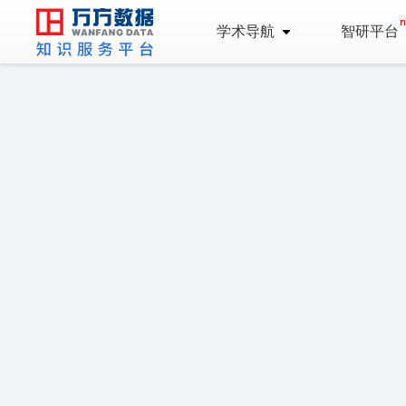
学术导航
智研平台