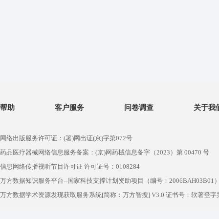
帮助
客户服务
问卷调查
关于我
网络出版服务许可证：(署)网出证(京)字第072号
药品医疗器械网络信息服务备案：(京)网药械信息备字（2023）第 00470 号
信息网络传播视听节目许可证 许可证号：0108284
万方数据知识服务平台--国家科技支撑计划资助项目（编号：2006BAH03B01
万方数据学术资源发现获取服务系统[简称：万方智搜] V3.0 证书号：软著登字第1