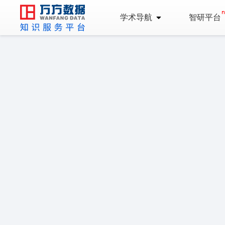
学术导航
智研平台